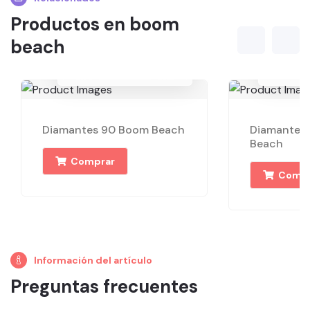
Productos en boom
beach
1.102,40 Bolívares
4.452,
Diamantes 90 Boom Beach
Diamantes
Beach
Comprar
Compr
Información del artículo
Preguntas frecuentes